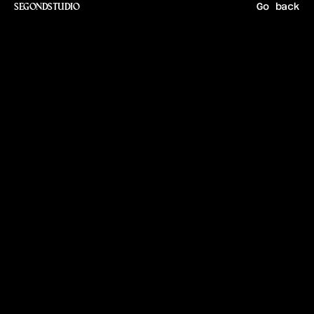
Go back
SEGONDSTUDIO
S
w
a
m
p