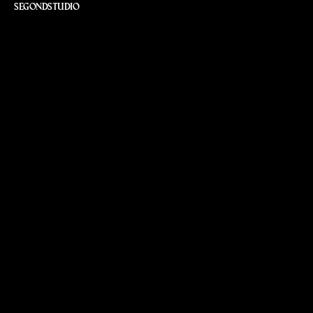
SEGONDSTUDIO
C
o
m
m
i