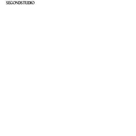
SEGONDSTUDIO
J
e
a
n
L