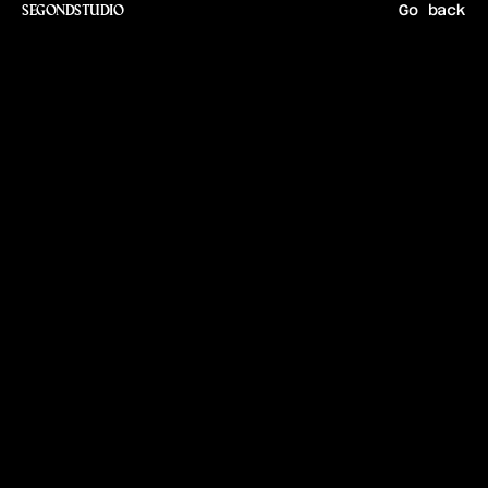
Go back
SEGONDSTUDIO
F
F
H
a
n
d
b
a
l
l