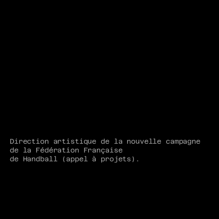
Direction artistique de la nouvelle campagne 
de la Fédération Française
de Handball (appel à projets). 
Pour célébrer le 30e anniversaire de la 
Fédération, l'idée était
de rendre hommage à l'histoire de l'équipe de 
France en réinterprétant
et modernisant les éléments visuels des 