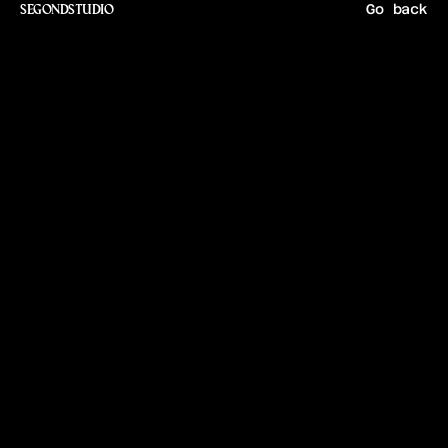
Go back
SEGONDSTUDIO
C
a
f
é
B
e
l
l
o
t