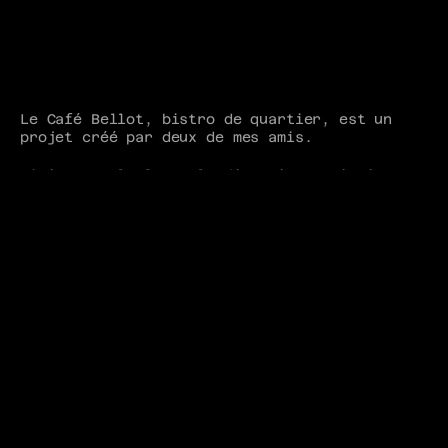
Le Café Bellot, bistro de quartier, est un 
projet créé par deux de mes amis. 
J'ai conçu le logo, la direction artistique et 
toutes les illustrations
pour leurs événements. La direction artistique 
repose sur la simplicité, l'authenticité et 
une touche vintage, exprimées par un logo 
typographique épuré et des couleurs saturées 
et sans fioritures. Ce bloc typographique
est complété par des illustrations de style 
naïf, réalisées avec des traits rapides et 
texturés.