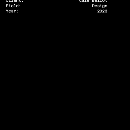
Client:
Café Bellot
Field:
Design
Year:
2023