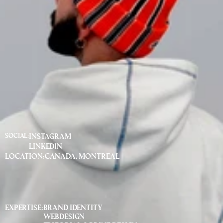
Social:
Instagram
Linkedin
Location:
canada, montreal
Expertise:
Brand identity
webdesign