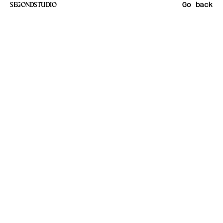
Go back
SEGONDSTUDIO
A
g
i
r
l
a
m
o
n
g
o
t
h
e
r
s